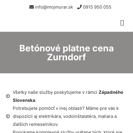
info@mojmurar.sk
0915 950 055
Betónové platne cena
Zurndorf
Všetky naše služby poskytujeme v rámci
Západného
Slovenska
.
Potrebujete pomôcť v inej oblasti? Máme pre vás k
dispozícii aj elektrikára, vodoinštalatéra, maliara a
ďalších remeselníkov.
Ponúkame komplexné služby vrátane tých, ktoré nie