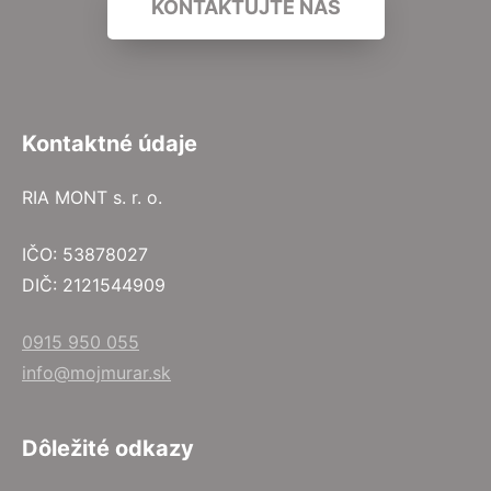
KONTAKTUJTE NÁS
Kontaktné údaje
RIA MONT s. r. o.
IČO: 53878027
DIČ: 2121544909
0915 950 055
info@mojmurar.sk
Dôležité odkazy