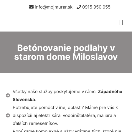
info@mojmurar.sk
0915 950 055
Betónovanie podlahy v
starom dome Miloslavov
Všetky naše služby poskytujeme v rámci
Západného
Slovenska
.
Potrebujete pomôcť v inej oblasti? Máme pre vás k
dispozícii aj elektrikára, vodoinštalatéra, maliara a
ďalších remeselníkov.
Ponúkame komplexné služby vrátane tých, ktoré nie