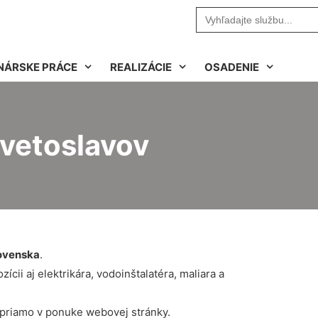
Search
for:
NÁRSKE PRÁCE
REALIZÁCIE
OSADENIE
Kvetoslavov
ovenska
.
cii aj elektrikára, vodoinštalatéra, maliara a
 priamo v ponuke webovej stránky.