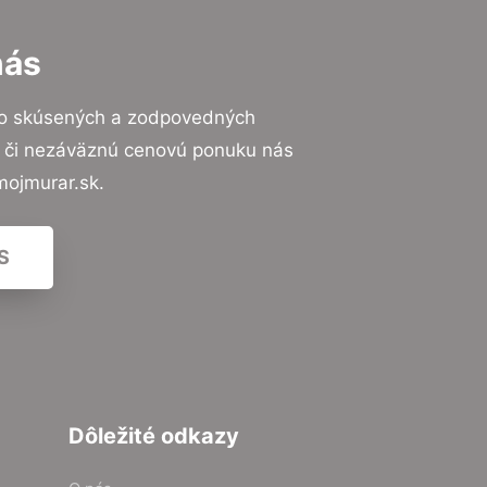
nás
to skúsených a zodpovedných
ií či nezáväznú cenovú ponuku nás
mojmurar.sk.
S
Dôležité odkazy