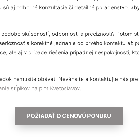
sú aj odborné konzultácie či detailné poradenstvo, aby
v podobe skúseností, odbornosti a precíznosti? Potom s
serióznosť a korektné jednanie od prvého kontaktu až 
e, ale aj v prípade riešenia prípadnej nespokojnosti, kt
edok nemusíte obávať. Neváhajte a kontaktujte nás pre vi
nie stĺpikov na plot Kvetoslavov
.
POŽIADAŤ O CENOVÚ PONUKU