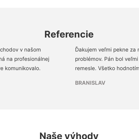
Referencie
 schodov v našom
Ďakujem veľmi pekne za 
á na profesionálnej
problémov. Pán bol veľmi
re komunikovalo.
remesle. Všetko hodnotím
BRANISLAV
Naše výhody