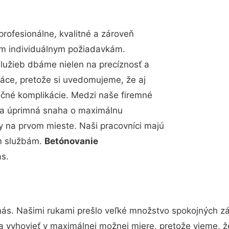
ofesionálne, kvalitné a zároveň
im individuálnym požiadavkám.
 služieb dbáme nielen na precíznosť a
ráce, pretože si uvedomujeme, že aj
čné komplikácie. Medzi naše firemné
up a úprimná snaha o maximálnu
y na prvom mieste. Naši pracovníci majú
im službám.
Betónovanie
s.
nás. Našimi rukami prešlo veľké množstvo spokojných zá
a vyhovieť v maximálnej možnej miere, pretože vieme, ž