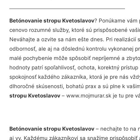
Betónovanie stropu Kvetoslavov
? Ponúkame vám pr
cenovo rozumné služby, ktoré sú prispôsobené vaš
Neváhajte a ozvite sa nám ešte dnes. Pri realizácií
odbornosť, ale aj na dôslednú kontrolu vykonanej p
malé pochybenie môže spôsobiť nepríjemné a zbyto
hodnoty patrí spoľahlivosť, ochota, korektný príst
spokojnosť každého zákazníka, ktorá je pre nás vžd
dlhoročné skúsenosti, bohatú prax a sú plne k vaš
stropu Kvetoslavov
– www.mojmurar.sk je tu pre vá
Betónovanie stropu Kvetoslavov
– nechajte to na 
aj vy. Každému zákazníkovi sa snažíme prispôsobiť 