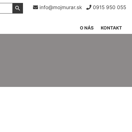
Search Button
info@mojmurar.sk
0915 950 055
O NÁS
KONTAKT