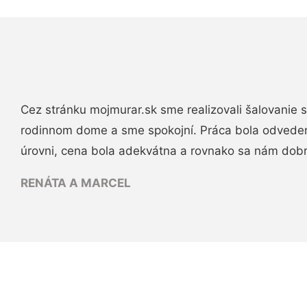
Cez stránku mojmurar.sk sme realizovali šalovanie
rodinnom dome a sme spokojní. Práca bola odveden
úrovni, cena bola adekvátna a rovnako sa nám dob
RENÁTA A MARCEL