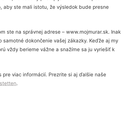
, aby ste mali istotu, že výsledok bude presne
tom ste na správnej adrese – www.mojmurar.sk. Inak
po samotné dokončenie vašej zákazky. Keďže aj my
orú vždy berieme vážne a snažíme sa ju vyriešiť k
re viac informácií. Prezrite si aj ďalšie naše
stetten
.