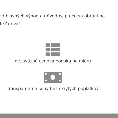
 hlavných výhod a dôvodov, prečo sa obrátiť na
e ľutovať.
nezáväzná cenová ponuka na mieru
transparentné ceny bez skrytých poplatkov