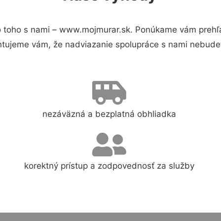
 toho s nami – www.mojmurar.sk. Ponúkame vám prehľad
ntujeme vám, že nadviazanie spolupráce s nami nebudet
nezáväzná a bezplatná obhliadka
korektný prístup a zodpovednosť za služby