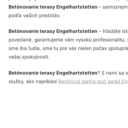
Betónovanie terasy Engelhartstetten
– samozrejmo
podľa vašich predstáv.
Betónovanie terasy Engelhartstetten
– hľadáte is
povedané, garantujeme vám vysokú profesionalitu, 
sme iba ľudia, sme tu pre vás nielen počas spoluprác
vašej spokojnosti.
Betónovanie terasy Engelhartstetten
? S nami sa o
služby, ako napríklad
Betónová platňa pod garáž En