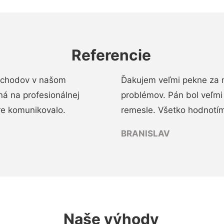
Referencie
 schodov v našom
Ďakujem veľmi pekne za 
á na profesionálnej
problémov. Pán bol veľmi
re komunikovalo.
remesle. Všetko hodnotím
BRANISLAV
Naše výhody