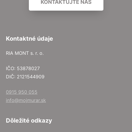
KONTAKTUJTE NÁS
Kontaktné údaje
RIA MONT s. r. o.
IČO: 53878027
DIČ: 2121544909
0915 950 055
info@mojmurar.sk
Dôležité odkazy