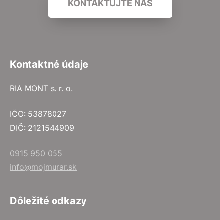
KONTAKTUJTE NÁS
Kontaktné údaje
RIA MONT s. r. o.
IČO: 53878027
DIČ: 2121544909
0915 950 055
info@mojmurar.sk
Dôležité odkazy