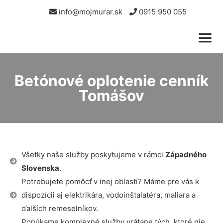
info@mojmurar.sk
0915 950 055
Betónové oplotenie cenník
Tomášov
Všetky naše služby poskytujeme v rámci
Západného
Slovenska
.
Potrebujete pomôcť v inej oblasti? Máme pre vás k
dispozícii aj elektrikára, vodoinštalatéra, maliara a
ďalších remeselníkov.
Ponúkame komplexné služby vrátane tých, ktoré nie