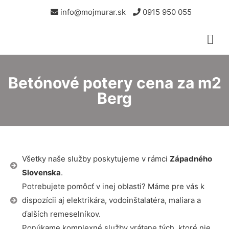
info@mojmurar.sk
0915 950 055
Betónové potery cena za m2
Berg
Všetky naše služby poskytujeme v rámci
Západného
Slovenska
.
Potrebujete pomôcť v inej oblasti? Máme pre vás k
dispozícii aj elektrikára, vodoinštalatéra, maliara a
ďalších remeselníkov.
Ponúkame komplexné služby vrátane tých, ktoré nie