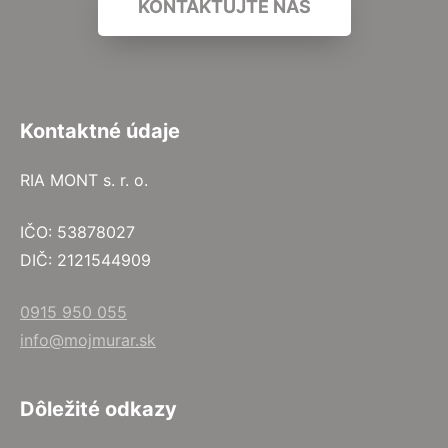
KONTAKTUJTE NÁS
Kontaktné údaje
RIA MONT s. r. o.
IČO: 53878027
DIČ: 2121544909
0915 950 055
info@mojmurar.sk
Dôležité odkazy