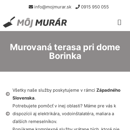
info@mojmurar.sk
0915 950 055
Murovaná terasa pri dome
Borinka
Všetky naše služby poskytujeme v rámci
Západného
Slovenska
.
Potrebujete pomôcť v inej oblasti? Máme pre vás k
dispozícii aj elektrikára, vodoinštalatéra, maliara a
ďalších remeselníkov.
Ponúkame komplexné služby vrátane tých, ktoré nie