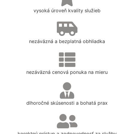
vysoká úroveň kvality služieb
nezáväzná a bezplatná obhliadka
nezáväzná cenová ponuka na mieru
dlhoročné skúsenosti a bohatá prax
korektný prístup a zodpovednosť za služby