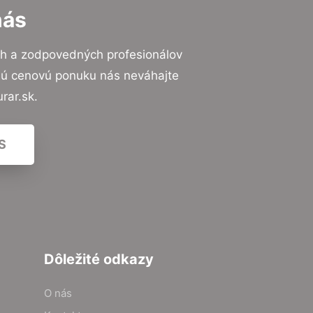
nás
ch a zodpovedných profesionálov
znú cenovú ponuku nás neváhajte
rar.sk.
S
Dôležité odkazy
O nás