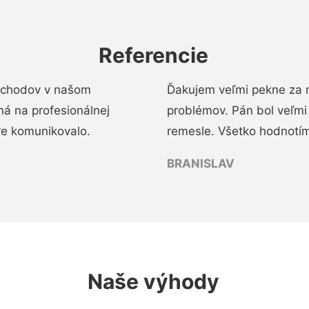
Referencie
 schodov v našom
Ďakujem veľmi pekne za 
á na profesionálnej
problémov. Pán bol veľmi
re komunikovalo.
remesle. Všetko hodnotím
BRANISLAV
Naše výhody