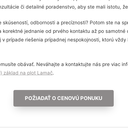
ultácie či detailné poradenstvo, aby ste mali istotu, ž
e skúseností, odbornosti a precíznosti? Potom ste na s
 a korektné jednanie od prvého kontaktu až po samotné
j v prípade riešenia prípadnej nespokojnosti, ktorú vždy
musíte obávať. Neváhajte a kontaktujte nás pre viac infor
) základ na plot Lamač
.
POŽIADAŤ O CENOVÚ PONUKU