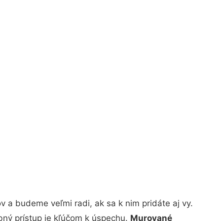
 a budeme veľmi radi, ak sa k nim pridáte aj vy.
bný prístup je kľúčom k úspechu.
Murované