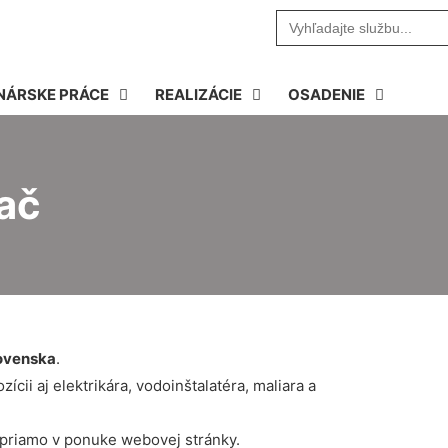
Search
for:
NÁRSKE PRÁCE
REALIZÁCIE
OSADENIE
ač
ovenska
.
cii aj elektrikára, vodoinštalatéra, maliara a
 priamo v ponuke webovej stránky.