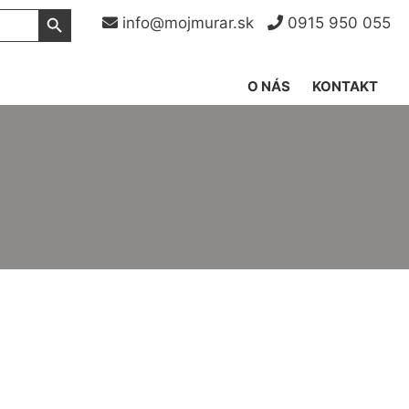
Search Button
info@mojmurar.sk
0915 950 055
O NÁS
KONTAKT