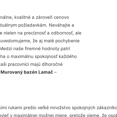
álne, kvalitné a zároveň cenovo
viduálnym požiadavkám. Neváhajte a
e nielen na precíznosť a odbornosť, ale
si uvedomujeme, že aj malé pochybenie
Medzi naše firemné hodnoty patrí
snaha o maximálnu spokojnosť každého
Naši pracovníci majú dlhoročné
.
Murovaný bazén Lamač
–
imi rukami prešlo veľké množstvo spokojných zákazníkov
vieť v maximálnej možnej miere, pretože vieme, že oso