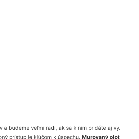
 a budeme veľmi radi, ak sa k nim pridáte aj vy.
bný prístup je kľúčom k úspechu.
Murovaný plot