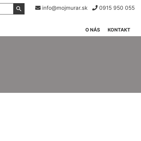
Search Button
info@mojmurar.sk
0915 950 055
O NÁS
KONTAKT