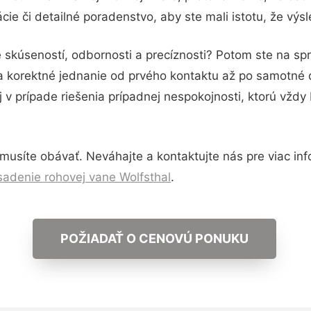
ie či detailné poradenstvo, aby ste mali istotu, že vý
 skúseností, odbornosti a precíznosti? Potom ste na s
 a korektné jednanie od prvého kontaktu až po samotné
j v prípade riešenia prípadnej nespokojnosti, ktorú vždy
usíte obávať. Neváhajte a kontaktujte nás pre viac infor
adenie rohovej vane Wolfsthal
.
POŽIADAŤ O CENOVÚ PONUKU