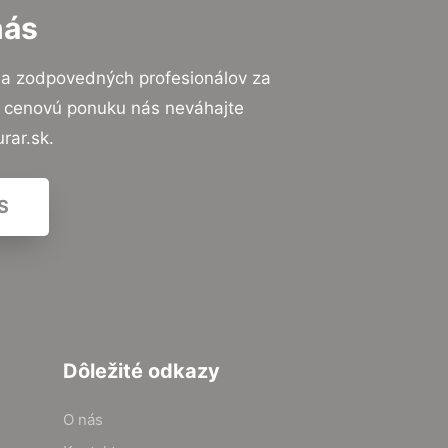
nás
 a zodpovedných profesionálov za
ú cenovú ponuku nás neváhajte
rar.sk.
S
Dôležité odkazy
O nás