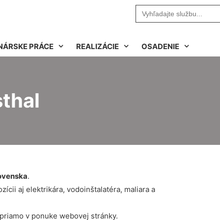
Search
for:
NÁRSKE PRÁCE
REALIZÁCIE
OSADENIE
thal
ovenska
.
cii aj elektrikára, vodoinštalatéra, maliara a
 priamo v ponuke webovej stránky.