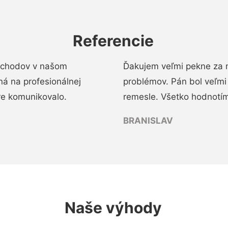
Referencie
 schodov v našom
Ďakujem veľmi pekne za 
á na profesionálnej
problémov. Pán bol veľmi
re komunikovalo.
remesle. Všetko hodnotím
BRANISLAV
Naše výhody