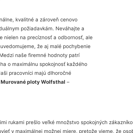
álne, kvalitné a zároveň cenovo
viduálnym požiadavkám. Neváhajte a
e nielen na precíznosť a odbornosť, ale
si uvedomujeme, že aj malé pochybenie
Medzi naše firemné hodnoty patrí
snaha o maximálnu spokojnosť každého
Naši pracovníci majú dlhoročné
.
Murované ploty Wolfsthal
–
imi rukami prešlo veľké množstvo spokojných zákazníkov
vieť v maximálnej možnej miere, pretože vieme, že oso