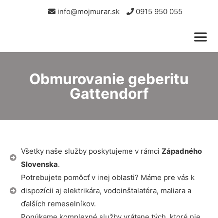
info@mojmurar.sk
0915 950 055
Obmurovanie geberitu
Gattendorf
Všetky naše služby poskytujeme v rámci
Západného
Slovenska
.
Potrebujete pomôcť v inej oblasti? Máme pre vás k
dispozícii aj elektrikára, vodoinštalatéra, maliara a
ďalších remeselníkov.
Ponúkame komplexné služby vrátane tých, ktoré nie