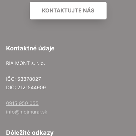
KONTAKTUJTE NÁS
Kontaktné údaje
RIA MONT s. r. o.
IČO: 53878027
DIČ: 2121544909
0915 950 055
info@mojmurar.sk
Dôležité odkazy