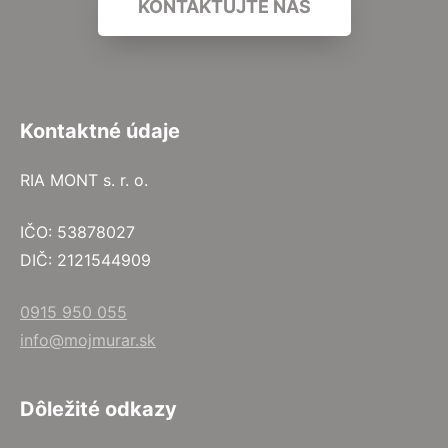
KONTAKTUJTE NÁS
Kontaktné údaje
RIA MONT s. r. o.
IČO: 53878027
DIČ: 2121544909
0915 950 055
info@mojmurar.sk
Dôležité odkazy