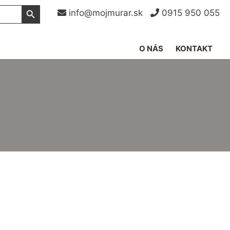
Search Button
info@mojmurar.sk
0915 950 055
O NÁS
KONTAKT