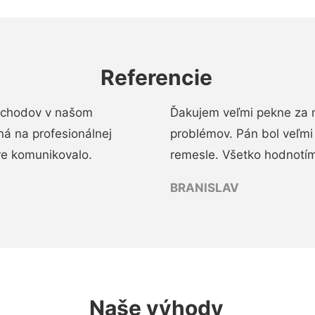
Referencie
 schodov v našom
Ďakujem veľmi pekne za 
á na profesionálnej
problémov. Pán bol veľmi
re komunikovalo.
remesle. Všetko hodnotím
BRANISLAV
Naše výhody