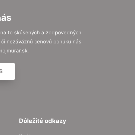
nás
 na to skúsených a zodpovedných
ií či nezáväznú cenovú ponuku nás
mojmurar.sk.
S
Dôležité odkazy