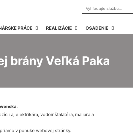
Search
for:
NÁRSKE PRÁCE
REALIZÁCIE
OSADENIE
ej brány Veľká Paka
ovenska
.
cii aj elektrikára, vodoinštalatéra, maliara a
 priamo v ponuke webovej stránky.