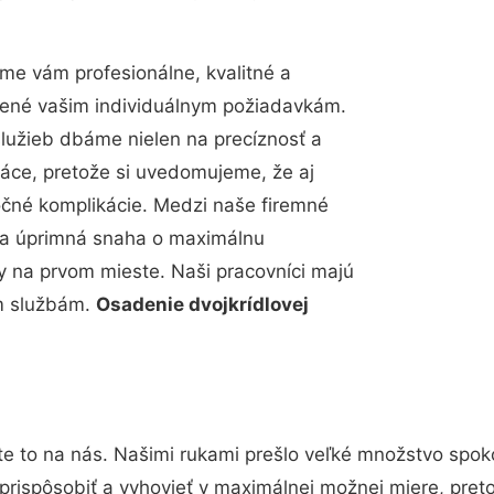
me vám profesionálne, kvalitné a
bené vašim individuálnym požiadavkám.
 služieb dbáme nielen na precíznosť a
ráce, pretože si uvedomujeme, že aj
čné komplikácie. Medzi naše firemné
up a úprimná snaha o maximálnu
y na prvom mieste. Naši pracovníci majú
im službám.
Osadenie dvojkrídlovej
te to na nás. Našimi rukami prešlo veľké množstvo spok
prispôsobiť a vyhovieť v maximálnej možnej miere, pret