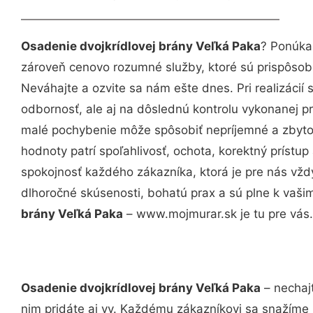
Osadenie dvojkrídlovej brány Veľká Paka
? Ponúka
zároveň cenovo rozumné služby, ktoré sú prispôso
Neváhajte a ozvite sa nám ešte dnes. Pri realizácií
odbornosť, ale aj na dôslednú kontrolu vykonanej p
malé pochybenie môže spôsobiť nepríjemné a zbyto
hodnoty patrí spoľahlivosť, ochota, korektný príst
spokojnosť každého zákazníka, ktorá je pre nás vžd
dlhoročné skúsenosti, bohatú prax a sú plne k vaš
brány Veľká Paka
– www.mojmurar.sk je tu pre vás.
Osadenie dvojkrídlovej brány Veľká Paka
– nechaj
nim pridáte aj vy. Každému zákazníkovi sa snažíme 