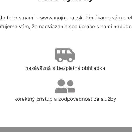
do toho s nami – www.mojmurar.sk. Ponúkame vám prehľ
ntujeme vám, že nadviazanie spolupráce s nami nebudet
nezáväzná a bezplatná obhliadka
korektný prístup a zodpovednosť za služby