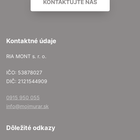
KONTAKTUJTE NÁS
Kontaktné údaje
RIA MONT s. r. o.
IČO: 53878027
DIČ: 2121544909
0915 950 055
info@mojmurar.sk
Dôležité odkazy