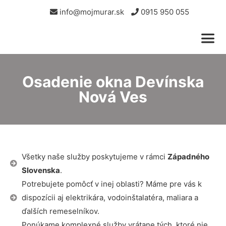
info@mojmurar.sk
0915 950 055
Osadenie okna Devínska
Nová Ves
Všetky naše služby poskytujeme v rámci
Západného
Slovenska
.
Potrebujete pomôcť v inej oblasti? Máme pre vás k
dispozícii aj elektrikára, vodoinštalatéra, maliara a
ďalších remeselníkov.
Ponúkame komplexné služby vrátane tých, ktoré nie