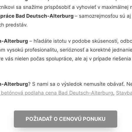
zníkovi sa snažíme prispôsobiť a vyhovieť v maximálnej 
a práce Bad Deutsch-Alterburg
– samozrejmosťou sú aj 
ch predstáv.
h-Alterburg
– hľadáte istotu v podobe skúseností, odbo
 vysokú profesionalitu, serióznosť a korektné jednan
e vás nielen počas spolupráce, ale aj v prípade riešeni
h-Alterburg
? S nami sa o výsledok nemusíte obávať. Nev
a betónová podlaha cena Bad Deutsch-Alterburg
,
Stavba
POŽIADAŤ O CENOVÚ PONUKU