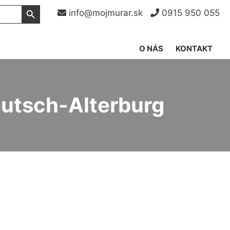
Search Button
info@mojmurar.sk
0915 950 055
O NÁS
KONTAKT
eutsch-Alterburg