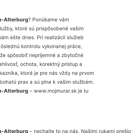
h-Alterburg
? Ponúkame vám
lužby, ktoré sú prispôsobené vašim
m ešte dnes. Pri realizácií služieb
dôslednú kontrolu vykonanej práce,
že spôsobiť nepríjemné a zbytočné
hlivosť, ochota, korektný prístup a
azníka, ktorá je pre nás vždy na prvom
 bohatú prax a sú plne k vašim službám.
h-Alterburg
– www.mojmurar.sk je tu
h-Alterburg
– nechajte to na nás. Našimi rukami prešl