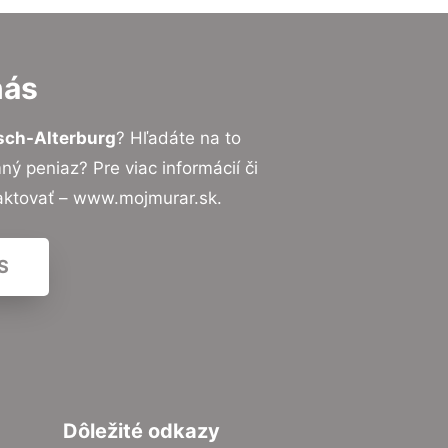
nás
tsch-Alterburg
? Hľadáte na to
 peniaz? Pre viac informácií či
aktovať – www.mojmurar.sk.
S
Dôležité odkazy