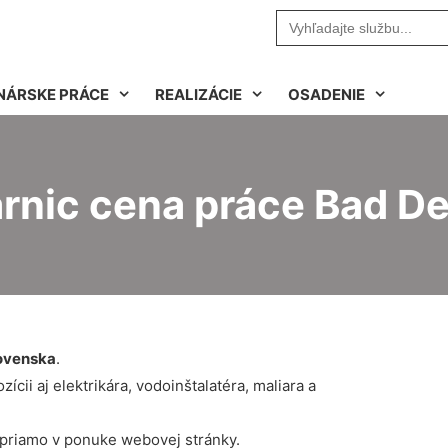
Search
for:
NÁRSKE PRÁCE
REALIZÁCIE
OSADENIE
árnic cena práce Bad D
ovenska
.
cii aj elektrikára, vodoinštalatéra, maliara a
 priamo v ponuke webovej stránky.