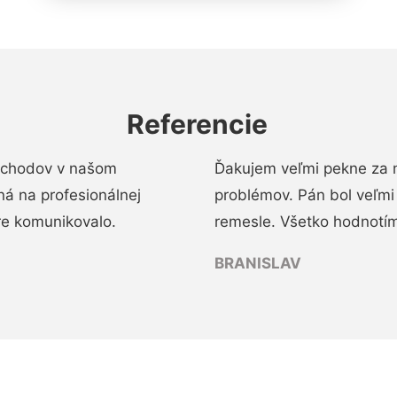
Referencie
 schodov v našom
Ďakujem veľmi pekne za 
á na profesionálnej
problémov. Pán bol veľmi
re komunikovalo.
remesle. Všetko hodnotím
BRANISLAV