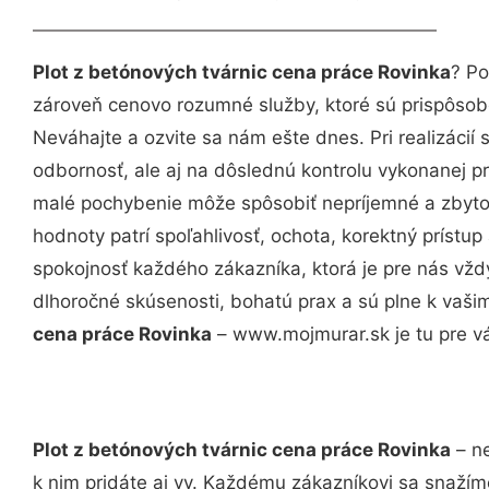
Plot z betónových tvárnic cena práce Rovinka
? Po
zároveň cenovo rozumné služby, ktoré sú prispôso
Neváhajte a ozvite sa nám ešte dnes. Pri realizácií
odbornosť, ale aj na dôslednú kontrolu vykonanej p
malé pochybenie môže spôsobiť nepríjemné a zbyto
hodnoty patrí spoľahlivosť, ochota, korektný príst
spokojnosť každého zákazníka, ktorá je pre nás vžd
dlhoročné skúsenosti, bohatú prax a sú plne k vaš
cena práce Rovinka
– www.mojmurar.sk je tu pre v
Plot z betónových tvárnic cena práce Rovinka
– ne
k nim pridáte aj vy. Každému zákazníkovi sa snažím