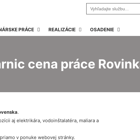
Search
for:
NÁRSKE PRÁCE
REALIZÁCIE
OSADENIE
árnic cena práce Rovin
ovenska
.
cii aj elektrikára, vodoinštalatéra, maliara a
 priamo v ponuke webovej stránky.