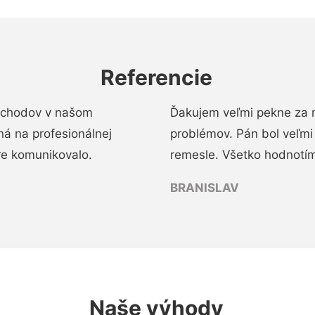
Referencie
 schodov v našom
Ďakujem veľmi pekne za 
á na profesionálnej
problémov. Pán bol veľmi
re komunikovalo.
remesle. Všetko hodnotím
BRANISLAV
Naše výhody