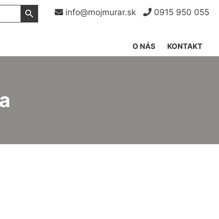
Search Button
info@mojmurar.sk
0915 950 055
O NÁS
KONTAKT
ka