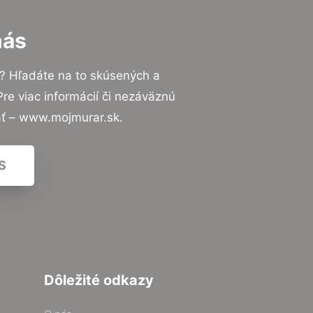
nás
? Hľadáte na to skúsených a
e viac informácií či nezáväznú
ať – www.mojmurar.sk.
S
Dôležité odkazy