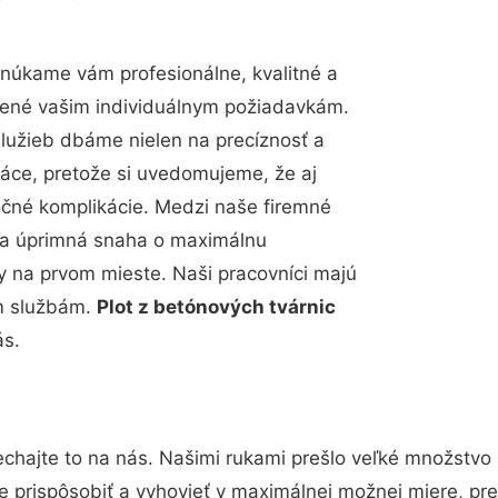
núkame vám profesionálne, kvalitné a
bené vašim individuálnym požiadavkám.
 služieb dbáme nielen na precíznosť a
ráce, pretože si uvedomujeme, že aj
čné komplikácie. Medzi naše firemné
up a úprimná snaha o maximálnu
y na prvom mieste. Naši pracovníci majú
im službám.
Plot z betónových tvárnic
ás.
chajte to na nás. Našimi rukami prešlo veľké množstvo
e prispôsobiť a vyhovieť v maximálnej možnej miere, pre