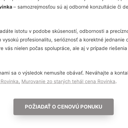
ovinka
– samozrejmosťou sú aj odborné konzultácie či det
adáte istotu v podobe skúseností, odbornosti a precízn
vysokú profesionalitu, serióznosť a korektné jednanie
e vás nielen počas spolupráce, ale aj v prípade riešeni
nami sa o výsledok nemusíte obávať. Neváhajte a kontaktu
 Rovinka
,
Murovanie zo starých tehál cena Rovinka
.
POŽIADAŤ O CENOVÚ PONUKU