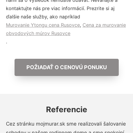
nami sa o výsledok nemusíte obávať. Neváhajte a
kontaktujte nás pre viac informácií. Prezrite si aj
ďalšie naše služby, ako napríklad
Murovanie Ytongu cena Rusovce
,
Cena za murovanie
obvodových múrov Rusovce
.
POŽIADAŤ O CENOVÚ PONUKU
Referencie
Cez stránku mojmurar.sk sme realizovali šalovanie
schodov v našom rodinnom dome a sme spokojní.