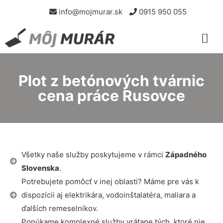
info@mojmurar.sk
0915 950 055
Plot z betónových tvárnic
cena práce Rusovce
Všetky naše služby poskytujeme v rámci
Západného
Slovenska
.
Potrebujete pomôcť v inej oblasti? Máme pre vás k
dispozícii aj elektrikára, vodoinštalatéra, maliara a
ďalších remeselníkov.
Ponúkame komplexné služby vrátane tých, ktoré nie