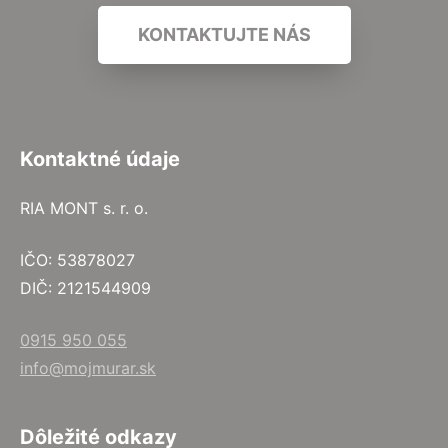
KONTAKTUJTE NÁS
Kontaktné údaje
RIA MONT s. r. o.
IČO: 53878027
DIČ: 2121544909
0915 950 055
info@mojmurar.sk
Dôležité odkazy