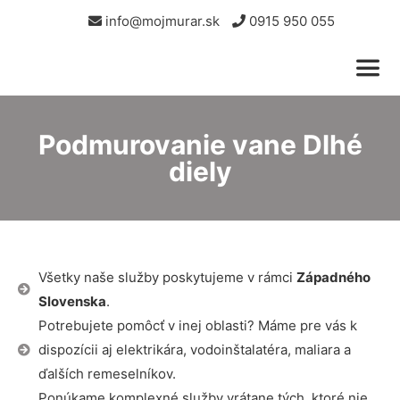
info@mojmurar.sk
0915 950 055
Podmurovanie vane Dlhé
diely
Všetky naše služby poskytujeme v rámci
Západného
Slovenska
.
Potrebujete pomôcť v inej oblasti? Máme pre vás k
dispozícii aj elektrikára, vodoinštalatéra, maliara a
ďalších remeselníkov.
Ponúkame komplexné služby vrátane tých, ktoré nie