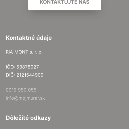
KONTAKTUJTE NÁS
Kontaktné údaje
RIA MONT s. r. o.
IČO: 53878027
DIČ: 2121544909
0915 950 055
info@mojmurar.sk
Dôležité odkazy