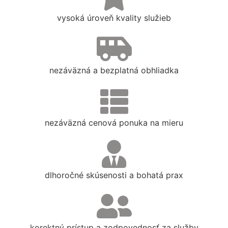
vysoká úroveň kvality služieb
nezáväzná a bezplatná obhliadka
nezáväzná cenová ponuka na mieru
dlhoročné skúsenosti a bohatá prax
korektný prístup a zodpovednosť za služby