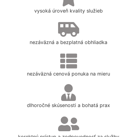
vysoká úroveň kvality služieb
nezáväzná a bezplatná obhliadka
nezáväzná cenová ponuka na mieru
dlhoročné skúsenosti a bohatá prax
korektný prístup a zodpovednosť za služby