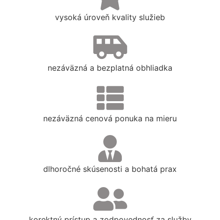
vysoká úroveň kvality služieb
nezáväzná a bezplatná obhliadka
nezáväzná cenová ponuka na mieru
dlhoročné skúsenosti a bohatá prax
korektný prístup a zodpovednosť za služby