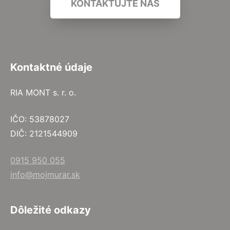
KONTAKTUJTE NÁS
Kontaktné údaje
RIA MONT s. r. o.
IČO: 53878027
DIČ: 2121544909
0915 950 055
info@mojmurar.sk
Dôležité odkazy