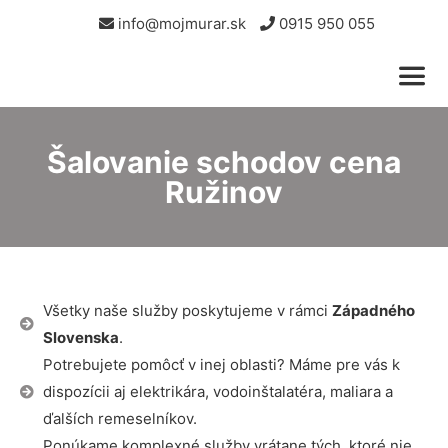
info@mojmurar.sk
0915 950 055
Šalovanie schodov cena
Ružinov
Všetky naše služby poskytujeme v rámci
Západného
Slovenska
.
Potrebujete pomôcť v inej oblasti? Máme pre vás k
dispozícii aj elektrikára, vodoinštalatéra, maliara a
ďalších remeselníkov.
Ponúkame komplexné služby vrátane tých, ktoré nie