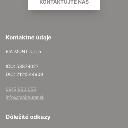
KONTAKTUJTE NÁS
Kontaktné údaje
RIA MONT s. r. o.
IČO: 53878027
DIČ: 2121544909
0915 950 055
info@mojmurar.sk
Dôležité odkazy