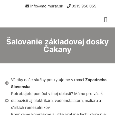
info@mojmurar.sk
0915 950 055
Šalovanie základovej dosky
Čakany
Všetky naše služby poskytujeme v rámci
Západného
Slovenska
.
Potrebujete pomôcť v inej oblasti? Máme pre vás k
dispozícii aj elektrikára, vodoinštalatéra, maliara a
ďalších remeselníkov.
Ponúkame komplexné služby vrátane tých, ktoré nie