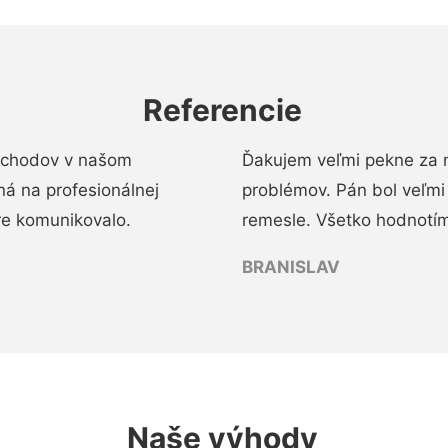
Referencie
 schodov v našom
Ďakujem veľmi pekne za 
á na profesionálnej
problémov. Pán bol veľmi
re komunikovalo.
remesle. Všetko hodnotím
BRANISLAV
Naše výhody