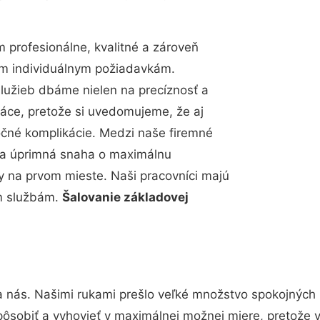
profesionálne, kvalitné a zároveň
im individuálnym požiadavkám.
 služieb dbáme nielen na precíznosť a
ráce, pretože si uvedomujeme, že aj
čné komplikácie. Medzi naše firemné
up a úprimná snaha o maximálnu
y na prvom mieste. Naši pracovníci majú
im službám.
Šalovanie základovej
a nás. Našimi rukami prešlo veľké množstvo spokojných 
pôsobiť a vyhovieť v maximálnej možnej miere, pretože 