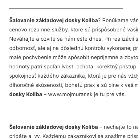
Šalovanie základovej dosky Koliba
? Ponúkame vám 
cenovo rozumné služby, ktoré sú prispôsobené vaš
Neváhajte a ozvite sa nám ešte dnes. Pri realizácií
odbornosť, ale aj na dôslednú kontrolu vykonanej p
malé pochybenie môže spôsobiť nepríjemné a zbyto
hodnoty patrí spoľahlivosť, ochota, korektný príst
spokojnosť každého zákazníka, ktorá je pre nás vžd
dlhoročné skúsenosti, bohatú prax a sú plne k vaš
dosky Koliba
– www.mojmurar.sk je tu pre vás.
Šalovanie základovej dosky Koliba
– nechajte to n
pridáte aj vy. Každému zákazníkovi sa snažíme pris