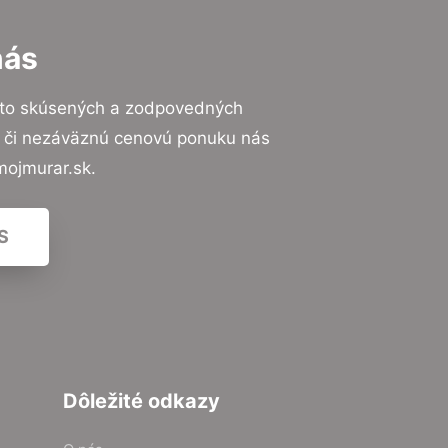
nás
 to skúsených a zodpovedných
ií či nezáväznú cenovú ponuku nás
mojmurar.sk.
S
Dôležité odkazy