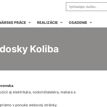
Search
for:
NÁRSKE PRÁCE
REALIZÁCIE
OSADENIE
 dosky Koliba
ovenska
.
cii aj elektrikára, vodoinštalatéra, maliara a
 priamo v ponuke webovej stránky.