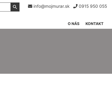
Search Button
info@mojmurar.sk
0915 950 055
O NÁS
KONTAKT