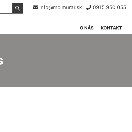
Search Button
info@mojmurar.sk
0915 950 055
O NÁS
KONTAKT
s