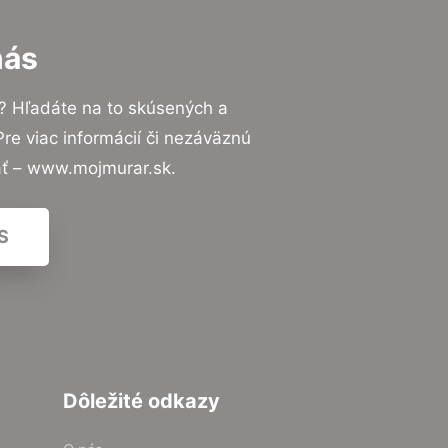
nás
? Hľadáte na to skúsených a
e viac informácií či nezáväznú
ať – www.mojmurar.sk.
S
Dôležité odkazy