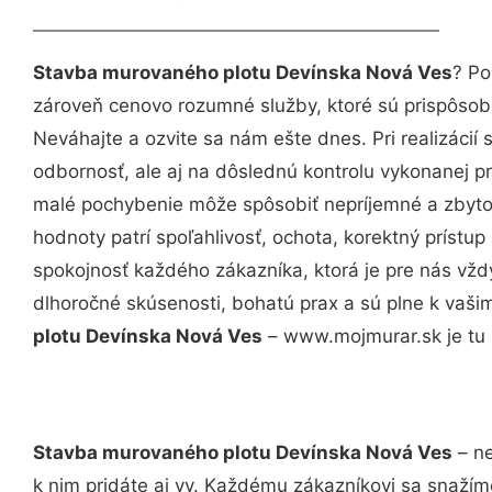
Stavba murovaného plotu Devínska Nová Ves
? Po
zároveň cenovo rozumné služby, ktoré sú prispôso
Neváhajte a ozvite sa nám ešte dnes. Pri realizácií
odbornosť, ale aj na dôslednú kontrolu vykonanej p
malé pochybenie môže spôsobiť nepríjemné a zbyto
hodnoty patrí spoľahlivosť, ochota, korektný príst
spokojnosť každého zákazníka, ktorá je pre nás vžd
dlhoročné skúsenosti, bohatú prax a sú plne k vaš
plotu Devínska Nová Ves
– www.mojmurar.sk je tu 
Stavba murovaného plotu Devínska Nová Ves
– ne
k nim pridáte aj vy. Každému zákazníkovi sa snažím