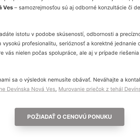
á Ves
– samozrejmosťou sú aj odborné konzultácie či det
adáte istotu v podobe skúseností, odbornosti a precízn
vysokú profesionalitu, serióznosť a korektné jednanie
e vás nielen počas spolupráce, ale aj v prípade riešeni
nami sa o výsledok nemusíte obávať. Neváhajte a kontaktu
me Devínska Nová Ves
,
Murovanie priečok z tehál Deví
POŽIADAŤ O CENOVÚ PONUKU