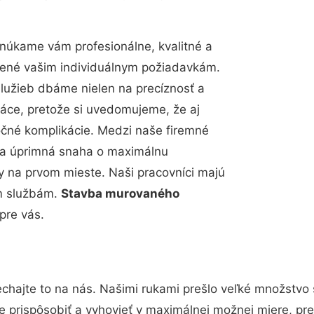
núkame vám profesionálne, kvalitné a
bené vašim individuálnym požiadavkám.
 služieb dbáme nielen na precíznosť a
ráce, pretože si uvedomujeme, že aj
čné komplikácie. Medzi naše firemné
up a úprimná snaha o maximálnu
y na prvom mieste. Naši pracovníci majú
im službám.
Stavba murovaného
pre vás.
chajte to na nás. Našimi rukami prešlo veľké množstvo
e prispôsobiť a vyhovieť v maximálnej možnej miere, pre