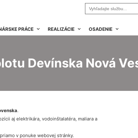
Search
for:
NÁRSKE PRÁCE
REALIZÁCIE
OSADENIE
lotu Devínska Nová Ve
ovenska
.
cii aj elektrikára, vodoinštalatéra, maliara a
 priamo v ponuke webovej stránky.