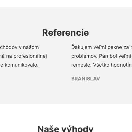
Referencie
 schodov v našom
Ďakujem veľmi pekne za 
á na profesionálnej
problémov. Pán bol veľmi
re komunikovalo.
remesle. Všetko hodnotím
BRANISLAV
Naše výhody