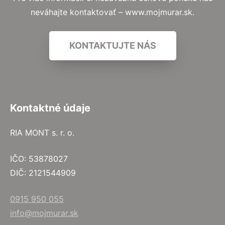
neváhajte kontaktovať – www.mojmurar.sk.
KONTAKTUJTE NÁS
Kontaktné údaje
RIA MONT s. r. o.
IČO: 53878027
DIČ: 2121544909
0915 950 055
info@mojmurar.sk