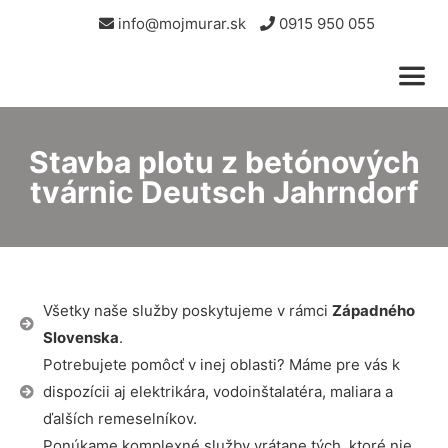
info@mojmurar.sk
0915 950 055
Stavba plotu z betónových
tvárnic Deutsch Jahrndorf
Všetky naše služby poskytujeme v rámci
Západného
Slovenska
.
Potrebujete pomôcť v inej oblasti? Máme pre vás k
dispozícii aj elektrikára, vodoinštalatéra, maliara a
ďalších remeselníkov.
Ponúkame komplexné služby vrátane tých, ktoré nie