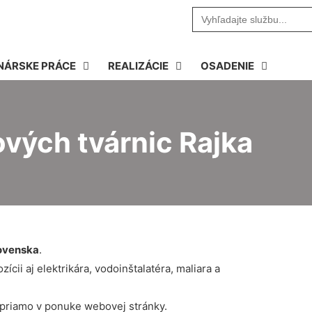
Search
for:
NÁRSKE PRÁCE
REALIZÁCIE
OSADENIE
ových tvárnic Rajka
ovenska
.
cii aj elektrikára, vodoinštalatéra, maliara a
 priamo v ponuke webovej stránky.