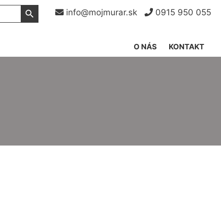
Search Button
info@mojmurar.sk
0915 950 055
O NÁS
KONTAKT