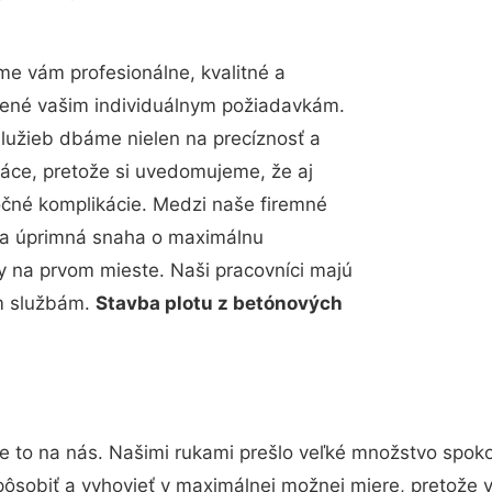
e vám profesionálne, kvalitné a
bené vašim individuálnym požiadavkám.
 služieb dbáme nielen na precíznosť a
ráce, pretože si uvedomujeme, že aj
čné komplikácie. Medzi naše firemné
up a úprimná snaha o maximálnu
y na prvom mieste. Naši pracovníci majú
im službám.
Stavba plotu z betónových
e to na nás. Našimi rukami prešlo veľké množstvo spok
pôsobiť a vyhovieť v maximálnej možnej miere, pretože 