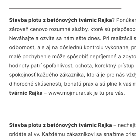
Stavba plotu z betónových tvárnic Rajka
? Ponúkam
zároveň cenovo rozumné služby, ktoré sú prispôso
Neváhajte a ozvite sa nám ešte dnes. Pri realizácií
odbornosť, ale aj na dôslednú kontrolu vykonanej p
malé pochybenie môže spôsobiť nepríjemné a zbyto
hodnoty patrí spoľahlivosť, ochota, korektný príst
spokojnosť každého zákazníka, ktorá je pre nás vžd
dlhoročné skúsenosti, bohatú prax a sú plne k vaš
tvárnic Rajka
– www.mojmurar.sk je tu pre vás.
Stavba plotu z betónových tvárnic Rajka
– nechajt
pridáte aj vy. Každému zákazníkovi sa snažíme pris