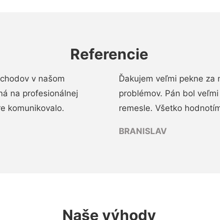
Referencie
 schodov v našom
Ďakujem veľmi pekne za 
á na profesionálnej
problémov. Pán bol veľmi
re komunikovalo.
remesle. Všetko hodnotím
BRANISLAV
Naše výhody