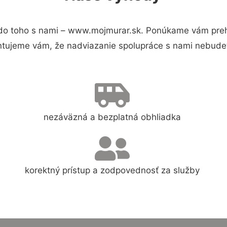
do toho s nami – www.mojmurar.sk. Ponúkame vám prehľ
ntujeme vám, že nadviazanie spolupráce s nami nebudet
nezáväzná a bezplatná obhliadka
korektný prístup a zodpovednosť za služby