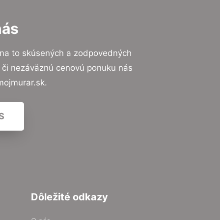
nás
 na to skúsených a zodpovedných
ií či nezáväznú cenovú ponuku nás
mojmurar.sk.
S
Dôležité odkazy