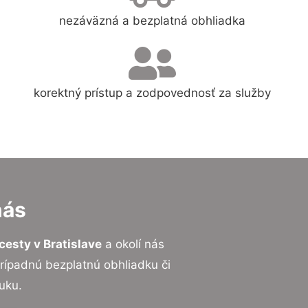
nezáväzná a bezplatná obhliadka
korektný prístup a zodpovednosť za služby
nás
cesty v Bratislave
a okolí nás
prípadnú bezplatnú obhliadku či
uku.