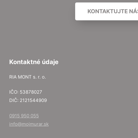
KONTAKTUJTE NÁ
Kontaktné údaje
RIA MONT s. r. o.
IČO: 53878027
DIČ: 2121544909
0915 950 055
info@mojmurar.sk