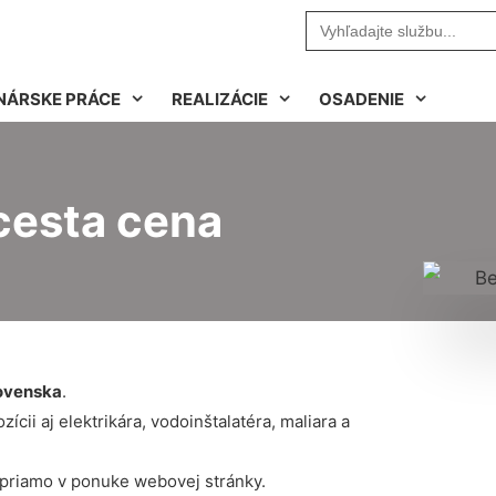
Search
for:
NÁRSKE PRÁCE
REALIZÁCIE
OSADENIE
cesta cena
ovenska
.
cii aj elektrikára, vodoinštalatéra, maliara a
 priamo v ponuke webovej stránky.