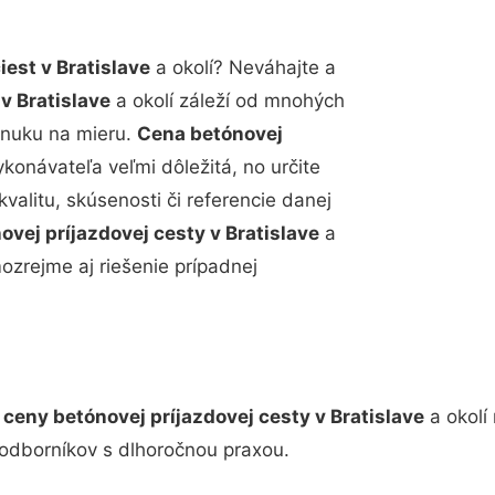
est v Bratislave
a okolí? Neváhajte a
v Bratislave
a okolí záleží od mnohých
onuku na mieru.
Cena betónovej
vykonávateľa veľmi dôležitá, no určite
kvalitu, skúsenosti či referencie danej
ovej príjazdovej cesty v Bratislave
a
zrejme aj riešenie prípadnej
j
ceny betónovej príjazdovej cesty v Bratislave
a okolí
odborníkov s dlhoročnou praxou.