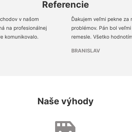
Referencie
 schodov v našom
Ďakujem veľmi pekne za 
á na profesionálnej
problémov. Pán bol veľmi
re komunikovalo.
remesle. Všetko hodnotím
BRANISLAV
Naše výhody