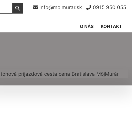
Search Button
info@mojmurar.sk
0915 950 055
O NÁS
KONTAKT