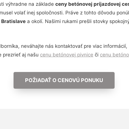
sti výhradne na základe
ceny betónovej príjazdovej ces
ií musel volať inej spoločnosti. Práve z tohto dôvodu po
 Bratislave
a okolí. Našimi rukami prešli stovky spokojn
níka, neváhajte nás kontaktovať pre viac informácií,
e prezrieť aj našu
cenu betónovej pivnice
či
cenu betóno
POŽIADAŤ O CENOVÚ PONUKU