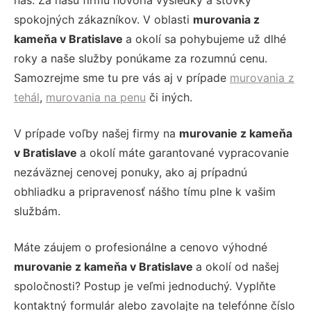
nás. Za našu firmu hovoria výsledky a stovky
spokojných zákazníkov. V oblasti
murovania z
kameňa v Bratislave
a okolí sa pohybujeme už dlhé
roky a naše služby ponúkame za rozumnú cenu.
Samozrejme sme tu pre vás aj v prípade
murovania z
tehál
,
murovania na penu
či iných.
V prípade voľby našej firmy na
murovanie z kameňa
v Bratislave
a okolí máte garantované vypracovanie
nezáväznej cenovej ponuky, ako aj prípadnú
obhliadku a pripravenosť nášho tímu plne k vašim
službám.
Máte záujem o profesionálne a cenovo výhodné
murovanie z kameňa v Bratislave
a okolí od našej
spoločnosti? Postup je veľmi jednoduchý. Vyplňte
kontaktný formulár alebo zavolajte na telefónne číslo