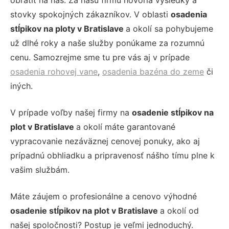
obrátiť na nás. Za našu firmu hovoria výsledky a
stovky spokojných zákazníkov. V oblasti
osadenia
stĺpikov na ploty v Bratislave
a okolí sa pohybujeme
už dlhé roky a naše služby ponúkame za rozumnú
cenu. Samozrejme sme tu pre vás aj v prípade
osadenia rohovej vane
,
osadenia bazéna do zeme
či
iných.
V prípade voľby našej firmy na
osadenie stĺpikov na
plot v Bratislave
a okolí máte garantované
vypracovanie nezáväznej cenovej ponuky, ako aj
prípadnú obhliadku a pripravenosť nášho tímu plne k
vašim službám.
Máte záujem o profesionálne a cenovo výhodné
osadenie stĺpikov na plot v Bratislave
a okolí od
našej spoločnosti? Postup je veľmi jednoduchý.