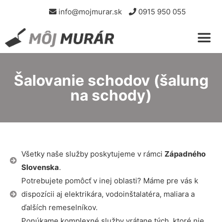
info@mojmurar.sk
0915 950 055
Šalovanie schodov (šalung
na schody)
Všetky naše služby poskytujeme v rámci
Západného
Slovenska
.
Potrebujete pomôcť v inej oblasti? Máme pre vás k
dispozícii aj elektrikára, vodoinštalatéra, maliara a
ďalších remeselníkov.
Ponúkame komplexné služby vrátane tých, ktoré nie