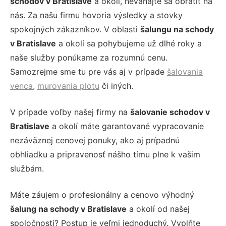
schodov v Bratislave
a okolí, neváhajte sa obrátiť na
nás. Za našu firmu hovoria výsledky a stovky
spokojných zákazníkov. V oblasti
šalungu na schody
v Bratislave
a okolí sa pohybujeme už dlhé roky a
naše služby ponúkame za rozumnú cenu.
Samozrejme sme tu pre vás aj v prípade
šalovania
venca
,
murovania plotu
či iných.
V prípade voľby našej firmy na
šalovanie schodov v
Bratislave
a okolí máte garantované vypracovanie
nezáväznej cenovej ponuky, ako aj prípadnú
obhliadku a pripravenosť nášho tímu plne k vašim
službám.
Máte záujem o profesionálny a cenovo výhodný
šalung na schody v Bratislave
a okolí od našej
spoločnosti? Postup je veľmi jednoduchý. Vyplňte