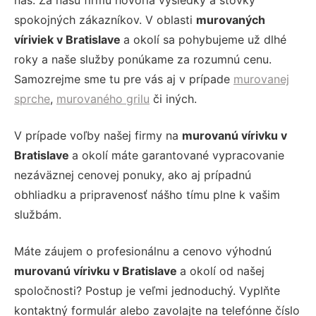
nás. Za našu firmu hovoria výsledky a stovky
spokojných zákazníkov. V oblasti
murovaných
víriviek v Bratislave
a okolí sa pohybujeme už dlhé
roky a naše služby ponúkame za rozumnú cenu.
Samozrejme sme tu pre vás aj v prípade
murovanej
sprche
,
murovaného grilu
či iných.
V prípade voľby našej firmy na
murovanú vírivku v
Bratislave
a okolí máte garantované vypracovanie
nezáväznej cenovej ponuky, ako aj prípadnú
obhliadku a pripravenosť nášho tímu plne k vašim
službám.
Máte záujem o profesionálnu a cenovo výhodnú
murovanú vírivku v Bratislave
a okolí od našej
spoločnosti? Postup je veľmi jednoduchý. Vyplňte
kontaktný formulár alebo zavolajte na telefónne číslo