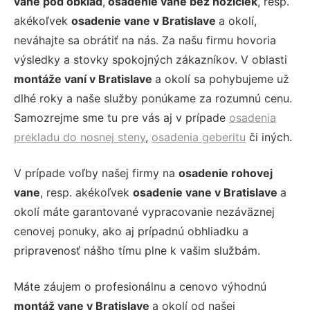
vane pod obklad
,
osadenie vane bez nožičiek
, resp.
akékoľvek
osadenie vane v Bratislave
a okolí,
neváhajte sa obrátiť na nás. Za našu firmu hovoria
výsledky a stovky spokojných zákazníkov. V oblasti
montáže vaní v Bratislave
a okolí sa pohybujeme už
dlhé roky a naše služby ponúkame za rozumnú cenu.
Samozrejme sme tu pre vás aj v prípade
osadenia
prekladu do nosnej steny
,
osadenia geberitu
či iných.
V prípade voľby našej firmy na
osadenie rohovej
vane
, resp. akékoľvek
osadenie vane v Bratislave
a
okolí máte garantované vypracovanie nezáväznej
cenovej ponuky, ako aj prípadnú obhliadku a
pripravenosť nášho tímu plne k vašim službám.
Máte záujem o profesionálnu a cenovo výhodnú
montáž vane v Bratislave
a okolí od našej