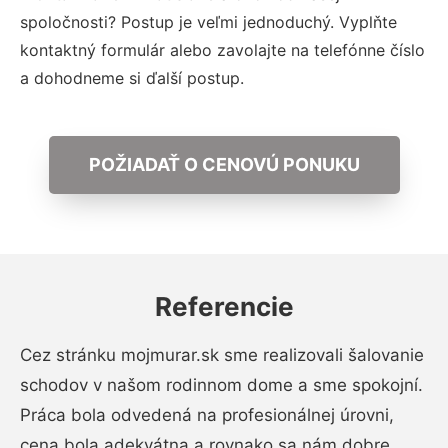
spoločnosti? Postup je veľmi jednoduchý. Vyplňte
kontaktný formulár alebo zavolajte na telefónne číslo
a dohodneme si ďalší postup.
POŽIADAŤ O CENOVÚ PONUKU
Referencie
Cez stránku mojmurar.sk sme realizovali šalovanie
schodov v našom rodinnom dome a sme spokojní.
Práca bola odvedená na profesionálnej úrovni,
cena bola adekvátna a rovnako sa nám dobre