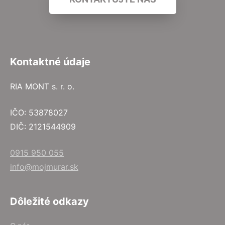
Kontaktné údaje
RIA MONT s. r. o.
IČO: 53878027
DIČ: 2121544909
0915 950 055
info@mojmurar.sk
Dôležité odkazy