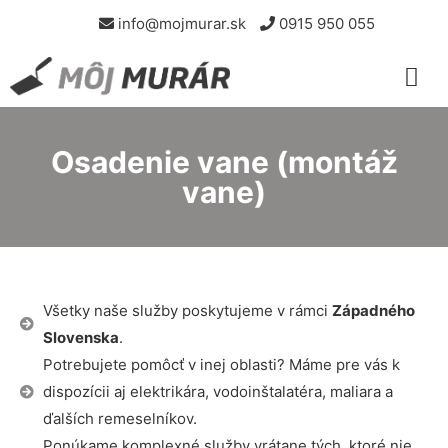
info@mojmurar.sk
0915 950 055
Osadenie vane (montáž
vane)
Všetky naše služby poskytujeme v rámci
Západného
Slovenska
.
Potrebujete pomôcť v inej oblasti? Máme pre vás k
dispozícii aj elektrikára, vodoinštalatéra, maliara a
ďalších remeselníkov.
Ponúkame komplexné služby vrátane tých, ktoré nie