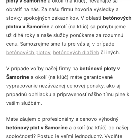
ploty v Šamoríne
a okolí (na kľúč), neváhajte sa
obrátiť na nás. Za našu firmu hovoria výsledky a
stovky spokojných zákazníkov. V oblasti
betónových
plotov v Šamoríne
a okolí (na kľúč) sa pohybujeme
už dlhé roky a naše služby ponúkame za rozumnú
cenu. Samozrejme sme tu pre vás aj v prípade
betónových plotov
,
betónových dlažieb
či iných.
V prípade voľby našej firmy na
betónové ploty v
Šamoríne
a okolí (na kľúč) máte garantované
vypracovanie nezáväznej cenovej ponuky, ako aj
prípadnú obhliadku a pripravenosť nášho tímu plne k
vašim službám.
Máte záujem o profesionálny a cenovo výhodný
betónový plot v Šamoríne
a okolí (na kľúč) od našej
spoločnosti? Postup je veľmi jednoduchý. Vyplňte