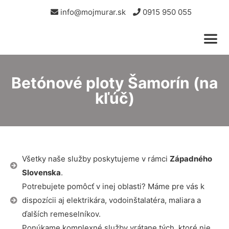
info@mojmurar.sk
0915 950 055
Betónové ploty Šamorín (na
kľúč)
Všetky naše služby poskytujeme v rámci
Západného
Slovenska
.
Potrebujete pomôcť v inej oblasti? Máme pre vás k
dispozícii aj elektrikára, vodoinštalatéra, maliara a
ďalších remeselníkov.
Ponúkame komplexné služby vrátane tých, ktoré nie