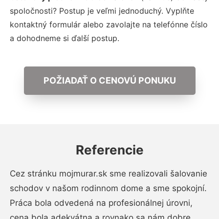
spoločnosti? Postup je veľmi jednoduchý. Vyplňte
kontaktný formulár alebo zavolajte na telefónne číslo
a dohodneme si ďalší postup.
POŽIADAŤ O CENOVÚ PONUKU
Referencie
Cez stránku mojmurar.sk sme realizovali šalovanie
schodov v našom rodinnom dome a sme spokojní.
Práca bola odvedená na profesionálnej úrovni,
cena bola adekvátna a rovnako sa nám dobre