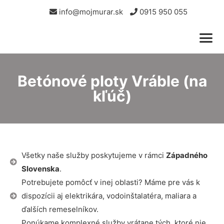
info@mojmurar.sk
0915 950 055
Betónové ploty Vráble (na
kľúč)
Všetky naše služby poskytujeme v rámci
Západného
Slovenska
.
Potrebujete pomôcť v inej oblasti? Máme pre vás k
dispozícii aj elektrikára, vodoinštalatéra, maliara a
ďalších remeselníkov.
Ponúkame komplexné služby vrátane tých, ktoré nie