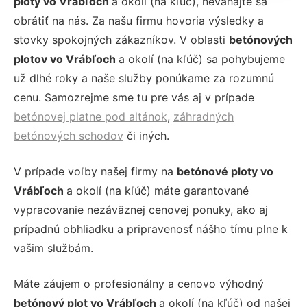
ploty vo Vrábľoch
a okolí (na kľúč), neváhajte sa
obrátiť na nás. Za našu firmu hovoria výsledky a
stovky spokojných zákazníkov. V oblasti
betónových
plotov vo Vrábľoch
a okolí (na kľúč) sa pohybujeme
už dlhé roky a naše služby ponúkame za rozumnú
cenu. Samozrejme sme tu pre vás aj v prípade
betónovej platne pod altánok
,
záhradných
betónových schodov
či iných.
V prípade voľby našej firmy na
betónové ploty vo
Vrábľoch
a okolí (na kľúč) máte garantované
vypracovanie nezáväznej cenovej ponuky, ako aj
prípadnú obhliadku a pripravenosť nášho tímu plne k
vašim službám.
Máte záujem o profesionálny a cenovo výhodný
betónový plot vo Vrábľoch
a okolí (na kľúč) od našej