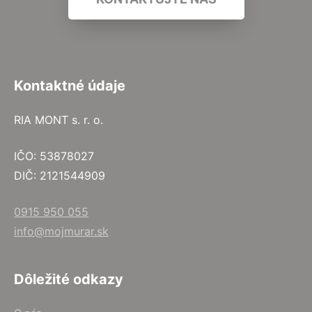
Kontaktné údaje
RIA MONT s. r. o.
IČO: 53878027
DIČ: 2121544909
0915 950 055
info@mojmurar.sk
Dôležité odkazy