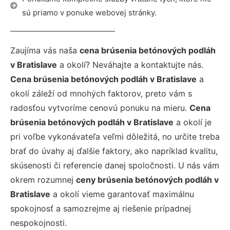
sú priamo v ponuke webovej stránky.
Zaujíma vás naša
cena brúsenia betónových podláh
v Bratislave
a okolí? Neváhajte a kontaktujte nás.
Cena brúsenia betónových podláh v Bratislave
a
okolí záleží od mnohých faktorov, preto vám s
radosťou vytvoríme cenovú ponuku na mieru.
Cena
brúsenia betónových podláh v Bratislave
a okolí je
pri voľbe vykonávateľa veľmi dôležitá, no určite treba
brať do úvahy aj ďalšie faktory, ako napríklad kvalitu,
skúsenosti či referencie danej spoločnosti. U nás vám
okrem rozumnej
ceny brúsenia betónových podláh v
Bratislave
a okolí vieme garantovať maximálnu
spokojnosť a samozrejme aj riešenie prípadnej
nespokojnosti.