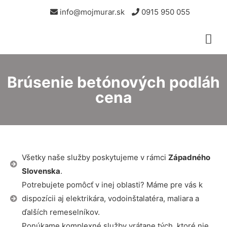
info@mojmurar.sk
0915 950 055
Brúsenie betónových podláh
cena
Všetky naše služby poskytujeme v rámci
Západného
Slovenska
.
Potrebujete pomôcť v inej oblasti? Máme pre vás k
dispozícii aj elektrikára, vodoinštalatéra, maliara a
ďalších remeselníkov.
Ponúkame komplexné služby vrátane tých, ktoré nie