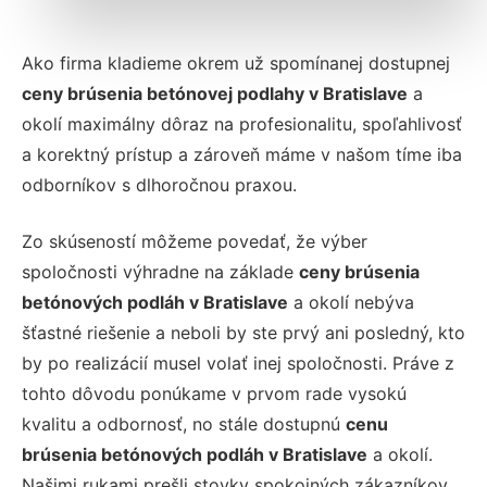
Ako firma kladieme okrem už spomínanej dostupnej
ceny brúsenia betónovej podlahy v Bratislave
a
okolí maximálny dôraz na profesionalitu, spoľahlivosť
a korektný prístup a zároveň máme v našom tíme iba
odborníkov s dlhoročnou praxou.
Zo skúseností môžeme povedať, že výber
spoločnosti výhradne na základe
ceny brúsenia
betónových podláh v Bratislave
a okolí nebýva
šťastné riešenie a neboli by ste prvý ani posledný, kto
by po realizácií musel volať inej spoločnosti. Práve z
tohto dôvodu ponúkame v prvom rade vysokú
kvalitu a odbornosť, no stále dostupnú
cenu
brúsenia betónových podláh v Bratislave
a okolí.
Našimi rukami prešli stovky spokojných zákazníkov,