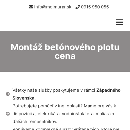
info@mojmurar.sk
0915 950 055
Montáž betónového plotu
cena
Všetky naše služby poskytujeme v rámci
Západného
Slovenska
.
Potrebujete pomôcť v inej oblasti? Máme pre vás k
dispozícii aj elektrikára, vodoinštalatéra, maliara a
ďalších remeselníkov.
Ponúkame komplexné služby vrátane tých, ktoré nie