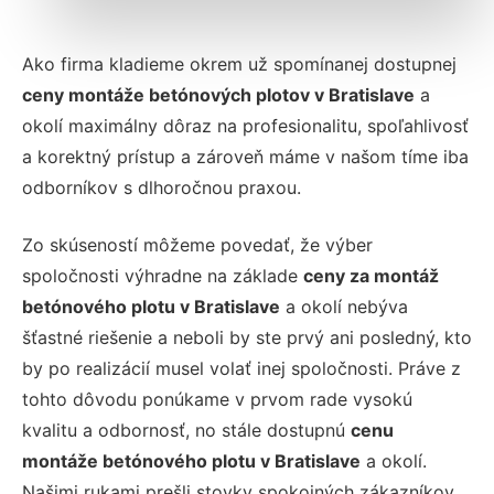
Ako firma kladieme okrem už spomínanej dostupnej
ceny montáže betónových plotov v Bratislave
a
okolí maximálny dôraz na profesionalitu, spoľahlivosť
a korektný prístup a zároveň máme v našom tíme iba
odborníkov s dlhoročnou praxou.
Zo skúseností môžeme povedať, že výber
spoločnosti výhradne na základe
ceny za montáž
betónového plotu v Bratislave
a okolí nebýva
šťastné riešenie a neboli by ste prvý ani posledný, kto
by po realizácií musel volať inej spoločnosti. Práve z
tohto dôvodu ponúkame v prvom rade vysokú
kvalitu a odbornosť, no stále dostupnú
cenu
montáže betónového plotu v Bratislave
a okolí.
Našimi rukami prešli stovky spokojných zákazníkov,