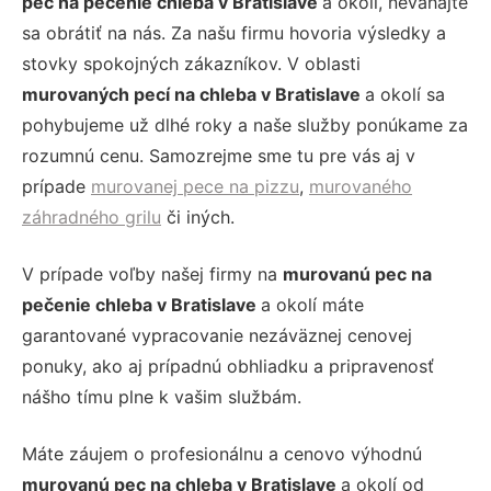
pec na pečenie chleba v Bratislave
a okolí, neváhajte
sa obrátiť na nás. Za našu firmu hovoria výsledky a
stovky spokojných zákazníkov. V oblasti
murovaných pecí na chleba v Bratislave
a okolí sa
pohybujeme už dlhé roky a naše služby ponúkame za
rozumnú cenu. Samozrejme sme tu pre vás aj v
prípade
murovanej pece na pizzu
,
murovaného
záhradného grilu
či iných.
V prípade voľby našej firmy na
murovanú pec na
pečenie chleba v Bratislave
a okolí máte
garantované vypracovanie nezáväznej cenovej
ponuky, ako aj prípadnú obhliadku a pripravenosť
nášho tímu plne k vašim službám.
Máte záujem o profesionálnu a cenovo výhodnú
murovanú pec na chleba v Bratislave
a okolí od