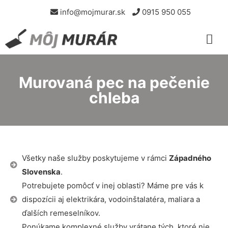
info@mojmurar.sk
0915 950 055
Murovaná pec na pečenie
chleba
Všetky naše služby poskytujeme v rámci
Západného
Slovenska
.
Potrebujete pomôcť v inej oblasti? Máme pre vás k
dispozícii aj elektrikára, vodoinštalatéra, maliara a
ďalších remeselníkov.
Ponúkame komplexné služby vrátane tých, ktoré nie