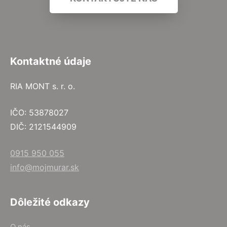
Kontaktné údaje
RIA MONT s. r. o.
IČO: 53878027
DIČ: 2121544909
0915 950 055
info@mojmurar.sk
Dôležité odkazy
O nás