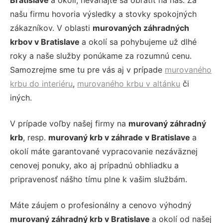
Bratislave
a okolí, neváhajte sa obrátiť na nás. Za
našu firmu hovoria výsledky a stovky spokojných
zákazníkov. V oblasti
murovaných záhradných
krbov v Bratislave
a okolí sa pohybujeme už dlhé
roky a naše služby ponúkame za rozumnú cenu.
Samozrejme sme tu pre vás aj v prípade
murovaného
krbu do interiéru
,
murovaného krbu v altánku
či
iných.
V prípade voľby našej firmy na
murovaný záhradný
krb
, resp.
murovaný krb v záhrade v Bratislave
a
okolí máte garantované vypracovanie nezáväznej
cenovej ponuky, ako aj prípadnú obhliadku a
pripravenosť nášho tímu plne k vašim službám.
Máte záujem o profesionálny a cenovo výhodný
murovaný záhradný krb v Bratislave
a okolí od našej