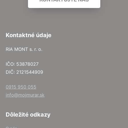
Kontaktné údaje
RIA MONT s. r. o.
IČO: 53878027
DIČ: 2121544909
0915 950 055
info@mojmurar.sk
Dôležité odkazy