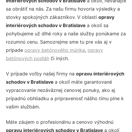
interiérových schodov v Bratislave
a okolí, neváhajte
sa obrátiť na nás. Za našu firmu hovoria výsledky a
stovky spokojných zákazníkov. V oblasti
opravy
interiérových schodov v Bratislave
a okolí sa
pohybujeme už dlhé roky a naše služby ponúkame za
rozumnú cenu. Samozrejme sme tu pre vás aj v
prípade
opravy betónového múrika
,
opravy
betónových podláh
či iných.
V prípade voľby našej firmy na
opravu interiérových
schodov v Bratislave
a okolí máte garantované
vypracovanie nezáväznej cenovej ponuky, ako aj
prípadnú obhliadku a pripravenosť nášho tímu plne k
vašim službám.
Máte záujem o profesionálnu a cenovo výhodnú
opravu interiérových schodov v Bratislave
a okolí