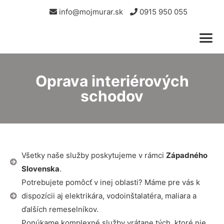
info@mojmurar.sk
0915 950 055
Oprava interiérových
schodov
Všetky naše služby poskytujeme v rámci
Západného
Slovenska
.
Potrebujete pomôcť v inej oblasti? Máme pre vás k
dispozícii aj elektrikára, vodoinštalatéra, maliara a
ďalších remeselníkov.
Ponúkame komplexné služby vrátane tých, ktoré nie