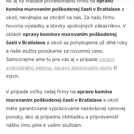
Ak aj vy hľadáte profesionálnu firmu na
opravu
komína murovaním poškodenej časti v Bratislave
a
okolí, neváhajte sa obrátiť na nás. Za našu firmu
hovoria výsledky a stovky spokojných zákazníkov. V
oblasti
opravy komínov murovaním poškodenej
časti v Bratislave
a okolí sa pohybujeme už dlhé roky
a naše služby ponúkame za rozumnú cenu.
Samozrejme sme tu pre vás aj v prípade
opravy
vydroleného betónu
,
opravy betónového plotu
či
iných.
V prípade voľby našej firmy na
opravu komína
murovaním poškodenej časti v Bratislave
a okolí
máte garantované vypracovanie nezáväznej cenovej
ponuky, ako aj prípadnú obhliadku a pripravenosť
nášho tímu plne k vašim službám.