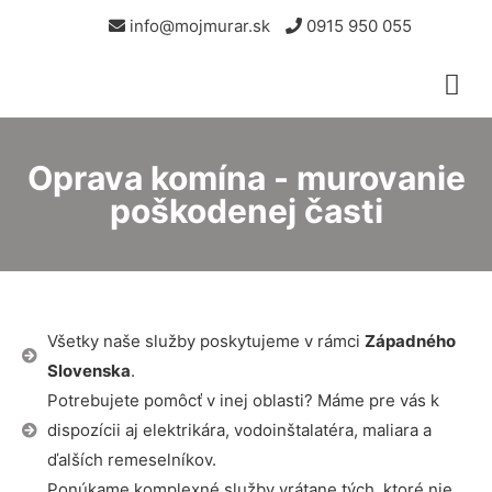
info@mojmurar.sk
0915 950 055
Oprava komína - murovanie
poškodenej časti
Všetky naše služby poskytujeme v rámci
Západného
Slovenska
.
Potrebujete pomôcť v inej oblasti? Máme pre vás k
dispozícii aj elektrikára, vodoinštalatéra, maliara a
ďalších remeselníkov.
Ponúkame komplexné služby vrátane tých, ktoré nie