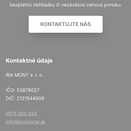
bezplatnú obhliadku či nezáväznú cenovú ponuku.
KONTAKTUJTE NÁS
Kontaktné údaje
RIA MONT s. r. o.
IČO: 53878027
DIČ: 2121544909
0915 950 055
info@mojmurar.sk