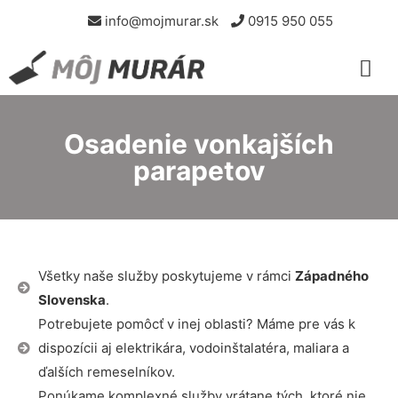
info@mojmurar.sk
0915 950 055
Osadenie vonkajších
parapetov
Všetky naše služby poskytujeme v rámci
Západného
Slovenska
.
Potrebujete pomôcť v inej oblasti? Máme pre vás k
dispozícii aj elektrikára, vodoinštalatéra, maliara a
ďalších remeselníkov.
Ponúkame komplexné služby vrátane tých, ktoré nie