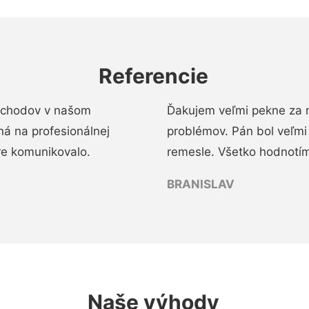
Referencie
 schodov v našom
Ďakujem veľmi pekne za 
á na profesionálnej
problémov. Pán bol veľmi
re komunikovalo.
remesle. Všetko hodnotím
BRANISLAV
Naše výhody