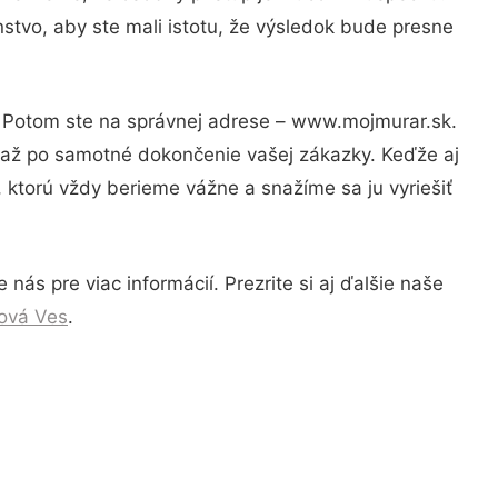
stvo, aby ste mali istotu, že výsledok bude presne
i? Potom ste na správnej adrese – www.mojmurar.sk.
u až po samotné dokončenie vašej zákazky. Keďže aj
, ktorú vždy berieme vážne a snažíme sa ju vyriešiť
ás pre viac informácií. Prezrite si aj ďalšie naše
Nová Ves
.