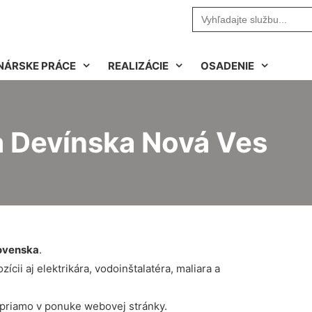
Search
for:
NÁRSKE PRÁCE
REALIZÁCIE
OSADENIE
a Devínska Nová Ves
ovenska
.
cii aj elektrikára, vodoinštalatéra, maliara a
 priamo v ponuke webovej stránky.