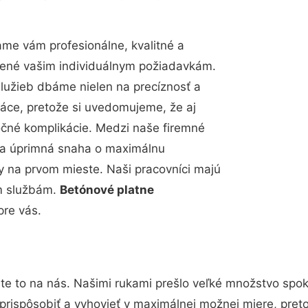
me vám profesionálne, kvalitné a
bené vašim individuálnym požiadavkám.
 služieb dbáme nielen na precíznosť a
ráce, pretože si uvedomujeme, že aj
čné komplikácie. Medzi naše firemné
up a úprimná snaha o maximálnu
y na prvom mieste. Naši pracovníci majú
im službám.
Betónové platne
pre vás.
te to na nás. Našimi rukami prešlo veľké množstvo spok
prispôsobiť a vyhovieť v maximálnej možnej miere, pret