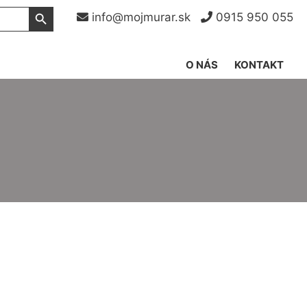
Search Button
info@mojmurar.sk
0915 950 055
O NÁS
KONTAKT