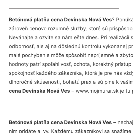
Betónová platňa cena Devínska Nová Ves
? Ponúka
zároveň cenovo rozumné služby, ktoré sú prispôso
Neváhajte a ozvite sa nám ešte dnes. Pri realizácií
odbornosť, ale aj na dôslednú kontrolu vykonanej p
malé pochybenie môže spôsobiť nepríjemné a zbyto
hodnoty patrí spoľahlivosť, ochota, korektný príst
spokojnosť každého zákazníka, ktorá je pre nás vžd
dlhoročné skúsenosti, bohatú prax a sú plne k vaš
cena Devínska Nová Ves
– www.mojmurar.sk je tu 
Betónová platňa cena Devínska Nová Ves
– nechaj
nim pridáte aj vy. Každému zákazníkovi sa snažíme 