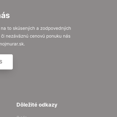
nás
 na to skúsených a zodpovedných
ií či nezáväznú cenovú ponuku nás
mojmurar.sk.
S
Dôležité odkazy