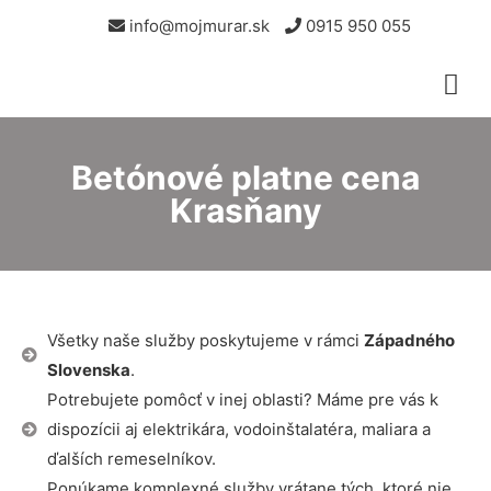
info@mojmurar.sk
0915 950 055
Betónové platne cena
Krasňany
Všetky naše služby poskytujeme v rámci
Západného
Slovenska
.
Potrebujete pomôcť v inej oblasti? Máme pre vás k
dispozícii aj elektrikára, vodoinštalatéra, maliara a
ďalších remeselníkov.
Ponúkame komplexné služby vrátane tých, ktoré nie