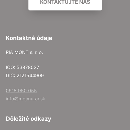
KONTAKTUJTE NÁS
Kontaktné údaje
RIA MONT s. r. o.
IČO: 53878027
DIČ: 2121544909
0915 950 055
info@mojmurar.sk
Dôležité odkazy