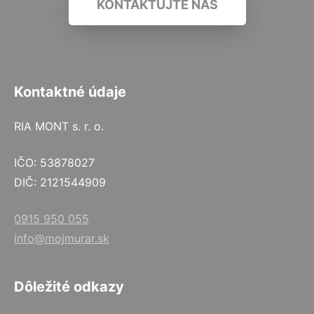
KONTAKTUJTE NÁS
Kontaktné údaje
RIA MONT s. r. o.
IČO: 53878027
DIČ: 2121544909
0915 950 055
info@mojmurar.sk
Dôležité odkazy