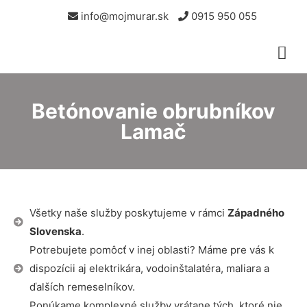
info@mojmurar.sk
0915 950 055
Betónovanie obrubníkov
Lamač
Všetky naše služby poskytujeme v rámci
Západného
Slovenska
.
Potrebujete pomôcť v inej oblasti? Máme pre vás k
dispozícii aj elektrikára, vodoinštalatéra, maliara a
ďalších remeselníkov.
Ponúkame komplexné služby vrátane tých, ktoré nie