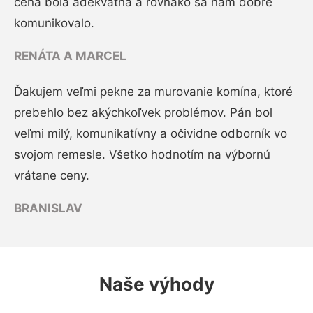
cena bola adekvátna a rovnako sa nám dobre
komunikovalo.
RENÁTA A MARCEL
Ďakujem veľmi pekne za murovanie komína, ktoré
prebehlo bez akýchkoľvek problémov. Pán bol
veľmi milý, komunikatívny a očividne odborník vo
svojom remesle. Všetko hodnotím na výbornú
vrátane ceny.
BRANISLAV
Naše výhody