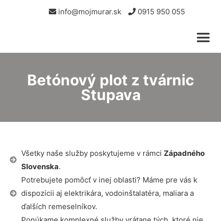
info@mojmurar.sk
0915 950 055
Betónový plot z tvárnic
Stupava
Všetky naše služby poskytujeme v rámci
Západného
Slovenska
.
Potrebujete pomôcť v inej oblasti? Máme pre vás k
dispozícii aj elektrikára, vodoinštalatéra, maliara a
ďalších remeselníkov.
Ponúkame komplexné služby vrátane tých, ktoré nie