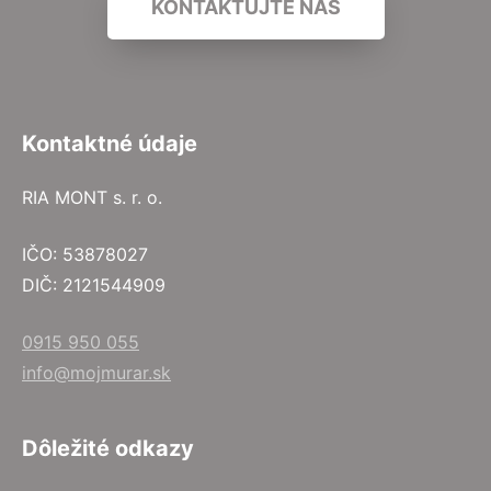
KONTAKTUJTE NÁS
Kontaktné údaje
RIA MONT s. r. o.
IČO: 53878027
DIČ: 2121544909
0915 950 055
info@mojmurar.sk
Dôležité odkazy