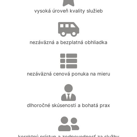
vysoká úroveň kvality služieb
nezáväzná a bezplatná obhliadka
nezáväzná cenová ponuka na mieru
dlhoročné skúsenosti a bohatá prax
korektný prístup a zodpovednosť za služby